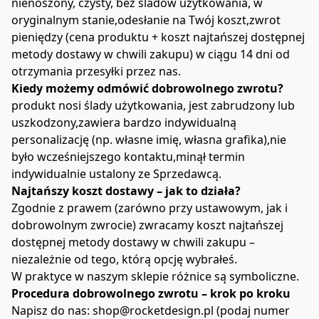
nienoszony, czysty, bez śladów użytkowania, w 
oryginalnym stanie,odesłanie na Twój koszt,zwrot 
pieniędzy (cena produktu + koszt najtańszej dostępnej 
metody dostawy w chwili zakupu) w ciągu 14 dni od 
otrzymania przesyłki przez nas.
Kiedy możemy odmówić dobrowolnego zwrotu?
produkt nosi ślady użytkowania, jest zabrudzony lub 
uszkodzony,zawiera bardzo indywidualną 
personalizację (np. własne imię, własna grafika),nie 
było wcześniejszego kontaktu,minął termin 
indywidualnie ustalony ze Sprzedawcą.
Najtańszy koszt dostawy – jak to działa?
Zgodnie z prawem (zarówno przy ustawowym, jak i 
dobrowolnym zwrocie) zwracamy koszt najtańszej 
dostępnej metody dostawy w chwili zakupu – 
niezależnie od tego, którą opcję wybrałeś.
W praktyce w naszym sklepie różnice są symboliczne.
Procedura dobrowolnego zwrotu – krok po kroku
Napisz do nas: shop@rocketdesign.pl (podaj numer 