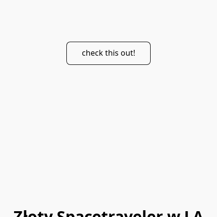
check this out!
Złoty Spacetraveler w LA